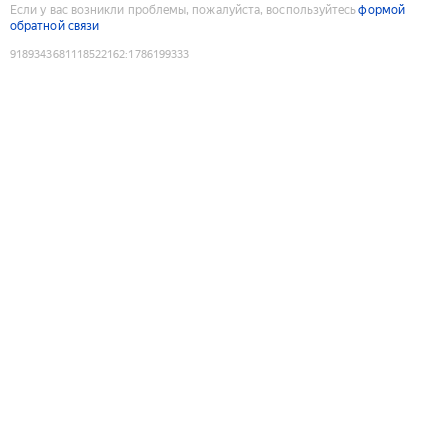
Если у вас возникли проблемы, пожалуйста, воспользуйтесь
формой
обратной связи
9189343681118522162
:
1786199333