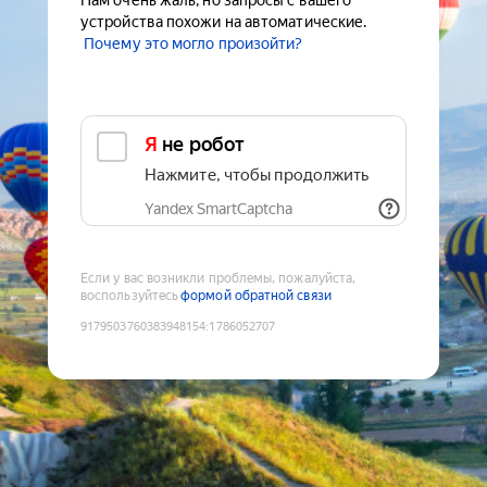
Нам очень жаль, но запросы с вашего
устройства похожи на автоматические.
Почему это могло произойти?
Я не робот
Нажмите, чтобы продолжить
Yandex SmartCaptcha
Если у вас возникли проблемы, пожалуйста,
воспользуйтесь
формой обратной связи
9179503760383948154
:
1786052707