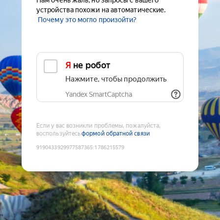
Нам очень жаль, но запросы с вашего
устройства похожи на автоматические.
Почему это могло произойти?
Я не робот
Нажмите, чтобы продолжить
Yandex SmartCaptcha
Если у вас возникли проблемы, пожалуйста,
воспользуйтесь
формой обратной связи
9190433929977587365
:
1786215579