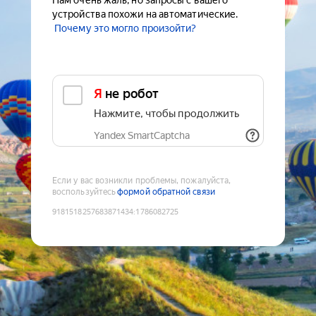
Нам очень жаль, но запросы с вашего
устройства похожи на автоматические.
Почему это могло произойти?
Я не робот
Нажмите, чтобы продолжить
Yandex SmartCaptcha
Если у вас возникли проблемы, пожалуйста,
воспользуйтесь
формой обратной связи
9181518257683871434
:
1786082725