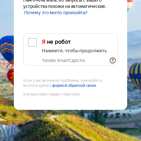
Нам очень жаль, но запросы с вашего
устройства похожи на автоматические.
Почему это могло произойти?
Я не робот
Нажмите, чтобы продолжить
Yandex SmartCaptcha
Если у вас возникли проблемы, пожалуйста,
воспользуйтесь
формой обратной связи
9181064176831736689
:
1786075959