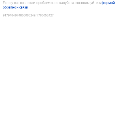
Если у вас возникли проблемы, пожалуйста, воспользуйтесь
формой
обратной связи
9179484974868085249
:
1786052427