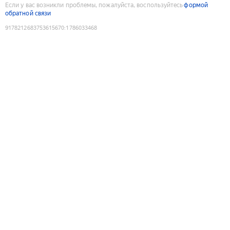
Если у вас возникли проблемы, пожалуйста, воспользуйтесь
формой
обратной связи
9178212683753615670
:
1786033468