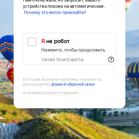
Нам очень жаль, но запросы с вашего
устройства похожи на автоматические.
Почему это могло произойти?
Я не робот
Нажмите, чтобы продолжить
Yandex SmartCaptcha
Если у вас возникли проблемы, пожалуйста,
воспользуйтесь
формой обратной связи
9178344607633562973
:
1786035434