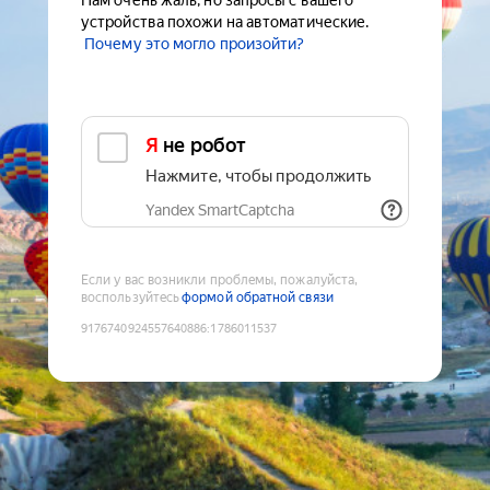
Нам очень жаль, но запросы с вашего
устройства похожи на автоматические.
Почему это могло произойти?
Я не робот
Нажмите, чтобы продолжить
Yandex SmartCaptcha
Если у вас возникли проблемы, пожалуйста,
воспользуйтесь
формой обратной связи
9176740924557640886
:
1786011537