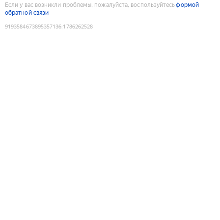
Если у вас возникли проблемы, пожалуйста, воспользуйтесь
формой
обратной связи
9193584673895357136
:
1786262528