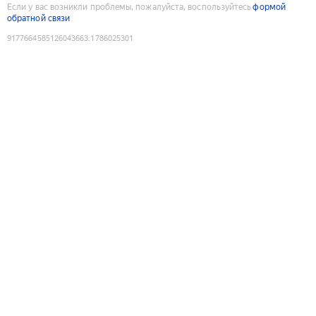
Если у вас возникли проблемы, пожалуйста, воспользуйтесь
формой
обратной связи
9177664585126043663
:
1786025301