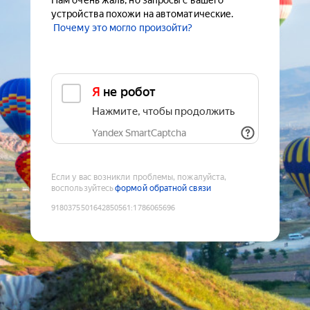
Нам очень жаль, но запросы с вашего
устройства похожи на автоматические.
Почему это могло произойти?
Я не робот
Нажмите, чтобы продолжить
Yandex SmartCaptcha
Если у вас возникли проблемы, пожалуйста,
воспользуйтесь
формой обратной связи
9180375501642850561
:
1786065696