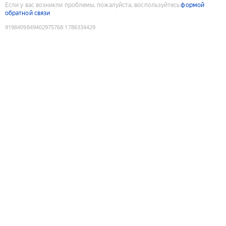
Если у вас возникли проблемы, пожалуйста, воспользуйтесь
формой
обратной связи
9198409849402975768
:
1786334429