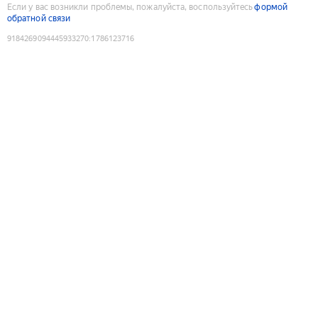
Если у вас возникли проблемы, пожалуйста, воспользуйтесь
формой
обратной связи
9184269094445933270
:
1786123716