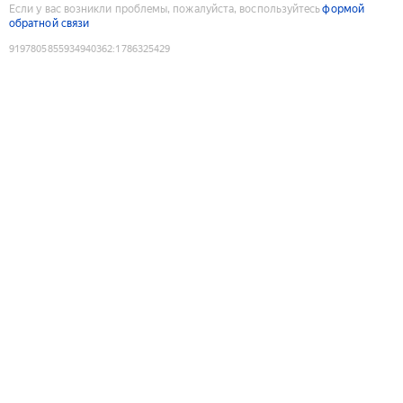
Если у вас возникли проблемы, пожалуйста, воспользуйтесь
формой
обратной связи
9197805855934940362
:
1786325429