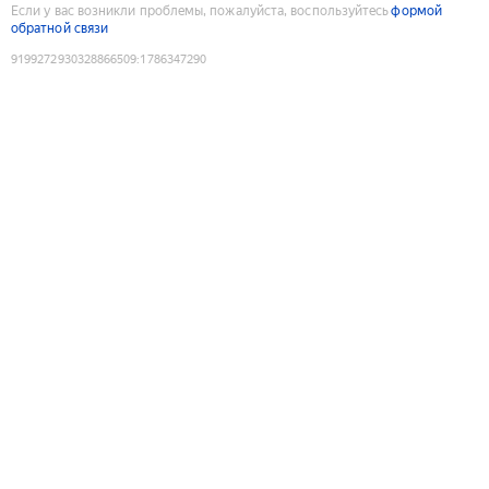
Если у вас возникли проблемы, пожалуйста, воспользуйтесь
формой
обратной связи
9199272930328866509
:
1786347290