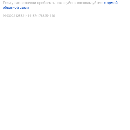
Если у вас возникли проблемы, пожалуйста, воспользуйтесь
формой
обратной связи
9193022125521414187
:
1786254146