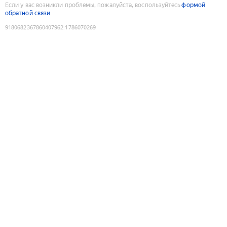
Если у вас возникли проблемы, пожалуйста, воспользуйтесь
формой
обратной связи
9180682367860407962
:
1786070269