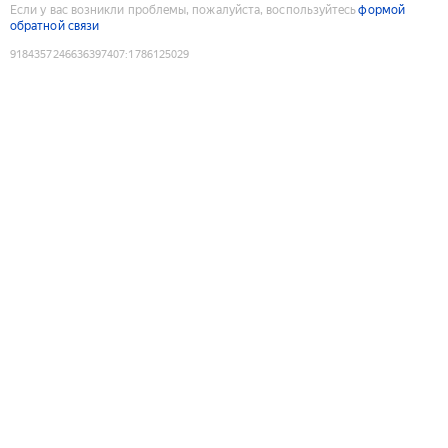
Если у вас возникли проблемы, пожалуйста, воспользуйтесь
формой
обратной связи
9184357246636397407
:
1786125029