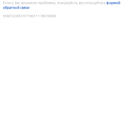
Если у вас возникли проблемы, пожалуйста, воспользуйтесь
формой
обратной связи
9188722005137718617
:
1786190069