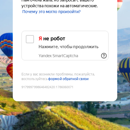
Нам очень жаль, но запросы с вашего
устройства похожи на автоматические.
Почему это могло произойти?
Я не робот
Нажмите, чтобы продолжить
Yandex SmartCaptcha
Если у вас возникли проблемы, пожалуйста,
воспользуйтесь
формой обратной связи
9179997998646482420
:
1786060071