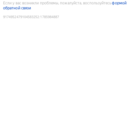
Если у вас возникли проблемы, пожалуйста, воспользуйтесь
формой
обратной связи
9174952479104583252
:
1785984887