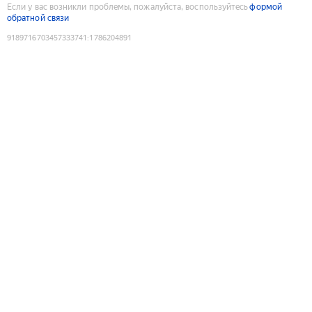
Если у вас возникли проблемы, пожалуйста, воспользуйтесь
формой
обратной связи
9189716703457333741
:
1786204891