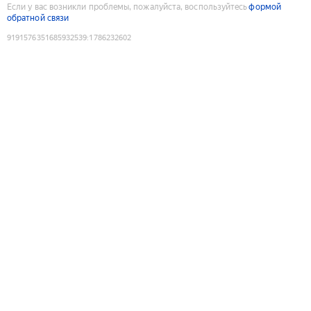
Если у вас возникли проблемы, пожалуйста, воспользуйтесь
формой
обратной связи
9191576351685932539
:
1786232602