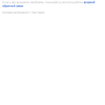
Если у вас возникли проблемы, пожалуйста, воспользуйтесь
формой
обратной связи
9187966336780480357
:
1786178809