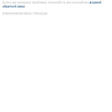
Если у вас возникли проблемы, пожалуйста, воспользуйтесь
формой
обратной связи
9189404596706138928
:
1786200240