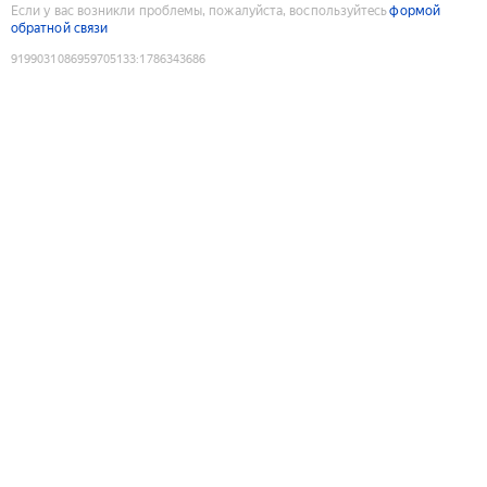
Если у вас возникли проблемы, пожалуйста, воспользуйтесь
формой
обратной связи
9199031086959705133
:
1786343686