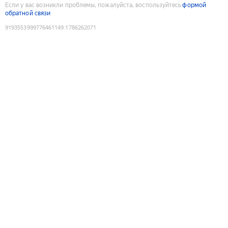
Если у вас возникли проблемы, пожалуйста, воспользуйтесь
формой
обратной связи
9193553999776461149
:
1786262071