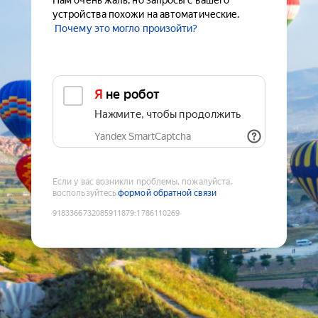
Нам очень жаль, но запросы с вашего
устройства похожи на автоматические.
Почему это могло произойти?
Я не робот
Нажмите, чтобы продолжить
Yandex SmartCaptcha
Если у вас возникли проблемы, пожалуйста,
воспользуйтесь
формой обратной связи
9183366732085911879
:
1786110269