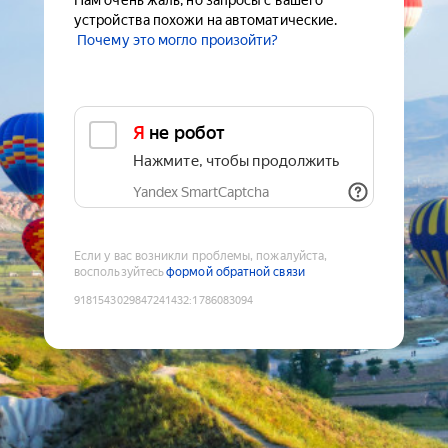
Нам очень жаль, но запросы с вашего
устройства похожи на автоматические.
Почему это могло произойти?
Я не робот
Нажмите, чтобы продолжить
Yandex SmartCaptcha
Если у вас возникли проблемы, пожалуйста,
воспользуйтесь
формой обратной связи
9181543029847241432
:
1786083094