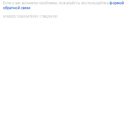
Если у вас возникли проблемы, пожалуйста, воспользуйтесь
формой
обратной связи
9193025133810478181
:
1786254191