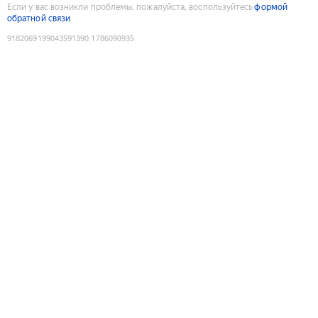
Если у вас возникли проблемы, пожалуйста, воспользуйтесь
формой
обратной связи
9182069199043591390
:
1786090935