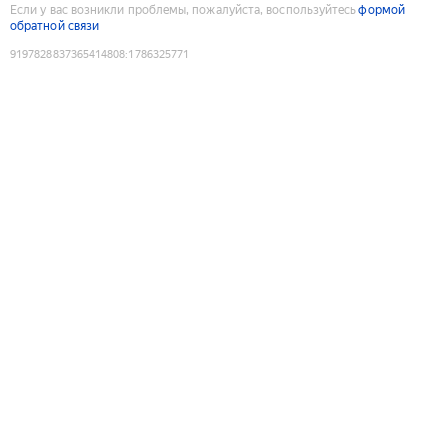
Если у вас возникли проблемы, пожалуйста, воспользуйтесь
формой
обратной связи
9197828837365414808
:
1786325771