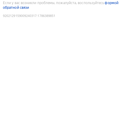
Если у вас возникли проблемы, пожалуйста, воспользуйтесь
формой
обратной связи
9202129159009240317
:
1786389851