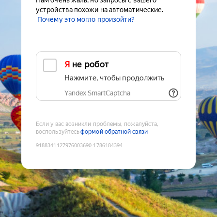
Нам очень жаль, но запросы с вашего
устройства похожи на автоматические.
Почему это могло произойти?
Я не робот
Нажмите, чтобы продолжить
Yandex SmartCaptcha
Если у вас возникли проблемы, пожалуйста,
воспользуйтесь
формой обратной связи
9188341127976003690
:
1786184394