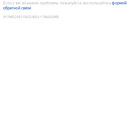
Если у вас возникли проблемы, пожалуйста, воспользуйтесь
формой
обратной связи
9178852041106323653
:
1786042995