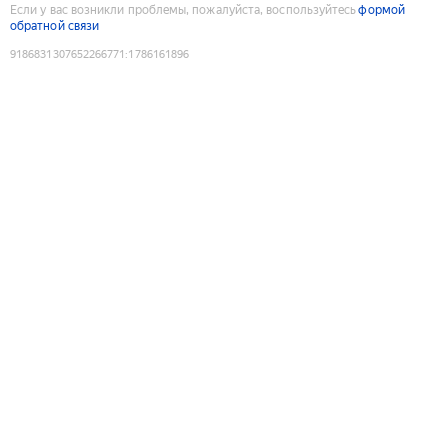
Если у вас возникли проблемы, пожалуйста, воспользуйтесь
формой
обратной связи
9186831307652266771
:
1786161896