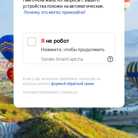
Нам очень жаль, но запросы с вашего
устройства похожи на автоматические.
Почему это могло произойти?
Я не робот
Нажмите, чтобы продолжить
Yandex SmartCaptcha
Если у вас возникли проблемы, пожалуйста,
воспользуйтесь
формой обратной связи
9181686512558589363
:
1786085232