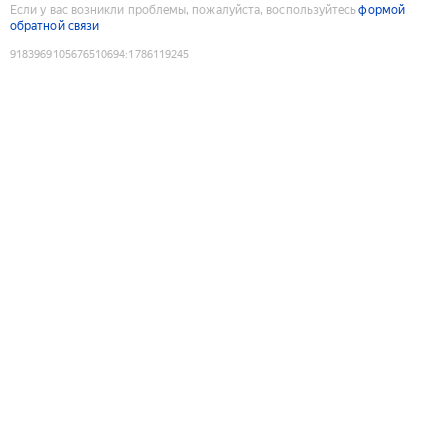
Если у вас возникли проблемы, пожалуйста, воспользуйтесь
формой
обратной связи
9183969105676510694
:
1786119245