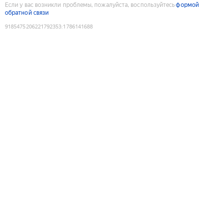
Если у вас возникли проблемы, пожалуйста, воспользуйтесь
формой
обратной связи
9185475206221792353
:
1786141688