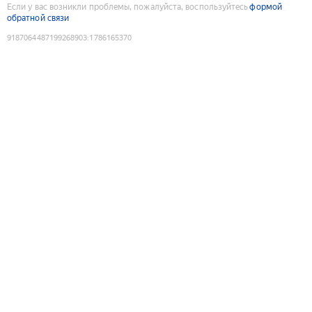
Если у вас возникли проблемы, пожалуйста, воспользуйтесь
формой
обратной связи
9187064487199268903
:
1786165370