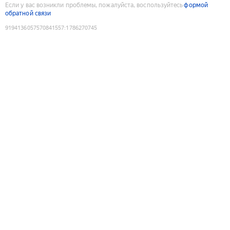
Если у вас возникли проблемы, пожалуйста, воспользуйтесь
формой
обратной связи
9194136057570841557
:
1786270745