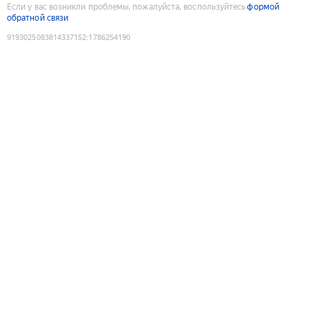
Если у вас возникли проблемы, пожалуйста, воспользуйтесь
формой
обратной связи
9193025083814337152
:
1786254190