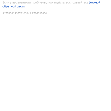
Если у вас возникли проблемы, пожалуйста, воспользуйтесь
формой
обратной связи
9177834293578103342
:
1786027830