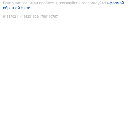
Если у вас возникли проблемы, пожалуйста, воспользуйтесь
формой
обратной связи
9183402114496231603
:
1786110797