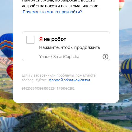
Нам очень жаль, но запросы с вашего
устройства похожи на автоматические.
Почему это могло произойти?
Я не робот
Нажмите, чтобы продолжить
Yandex SmartCaptcha
Если у вас возникли проблемы, пожалуйста,
воспользуйтесь
формой обратной связи
9182025403999586224
:
1786090282