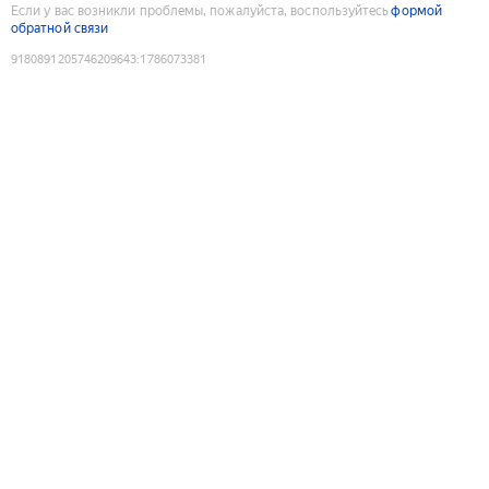
Если у вас возникли проблемы, пожалуйста, воспользуйтесь
формой
обратной связи
9180891205746209643
:
1786073381