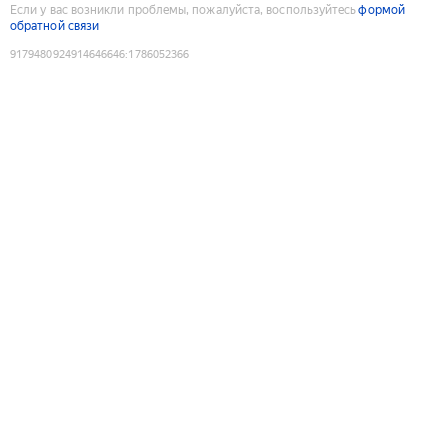
Если у вас возникли проблемы, пожалуйста, воспользуйтесь
формой
обратной связи
9179480924914646646
:
1786052366