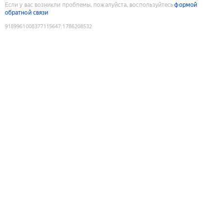
Если у вас возникли проблемы, пожалуйста, воспользуйтесь
формой
обратной связи
9189961008377115647
:
1786208532