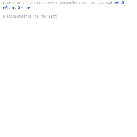
Если у вас возникли проблемы, пожалуйста, воспользуйтесь
формой
обратной связи
9185292980557324123
:
1786138973